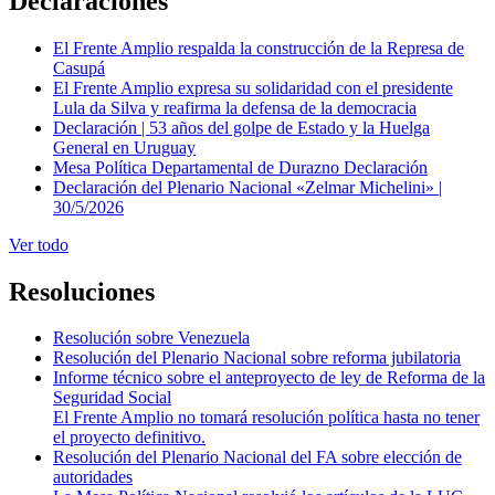
Declaraciones
El Frente Amplio respalda la construcción de la Represa de
Casupá
El Frente Amplio expresa su solidaridad con el presidente
Lula da Silva y reafirma la defensa de la democracia
Declaración | 53 años del golpe de Estado y la Huelga
General en Uruguay
Mesa Política Departamental de Durazno Declaración
Declaración del Plenario Nacional «Zelmar Michelini» |
30/5/2026
Ver todo
Resoluciones
Resolución sobre Venezuela
Resolución del Plenario Nacional sobre reforma jubilatoria
Informe técnico sobre el anteproyecto de ley de Reforma de la
Seguridad Social
El Frente Amplio no tomará resolución política hasta no tener
el proyecto definitivo.
Resolución del Plenario Nacional del FA sobre elección de
autoridades