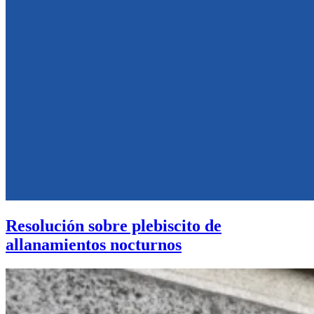
Resolución sobre plebiscito de
allanamientos nocturnos