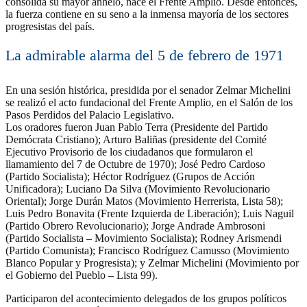
consolida su mayor anhelo, nace el Frente Amplio. Desde entonces,
la fuerza contiene en su seno a la inmensa mayoría de los sectores
progresistas del país.
La admirable alarma del 5 de febrero de 1971
En una sesión histórica, presidida por el senador Zelmar Michelini
se realizó el acto fundacional del Frente Amplio, en el Salón de los
Pasos Perdidos del Palacio Legislativo.
Los oradores fueron Juan Pablo Terra (Presidente del Partido
Demócrata Cristiano); Arturo Baliñas (presidente del Comité
Ejecutivo Provisorio de los ciudadanos que formularon el
llamamiento del 7 de Octubre de 1970); José Pedro Cardoso
(Partido Socialista); Héctor Rodríguez (Grupos de Acción
Unificadora); Luciano Da Silva (Movimiento Revolucionario
Oriental); Jorge Durán Matos (Movimiento Herrerista, Lista 58);
Luis Pedro Bonavita (Frente Izquierda de Liberación); Luis Naguil
(Partido Obrero Revolucionario); Jorge Andrade Ambrosoni
(Partido Socialista – Movimiento Socialista); Rodney Arismendi
(Partido Comunista); Francisco Rodríguez Camusso (Movimiento
Blanco Popular y Progresista); y Zelmar Michelini (Movimiento por
el Gobierno del Pueblo – Lista 99).
Participaron del acontecimiento delegados de los grupos políticos