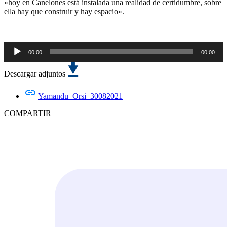
«hoy en Canelones está instalada una realidad de certidumbre, sobre
ella hay que construir y hay espacio».
00:00
00:00
Reproductor
de
audio
Descargar adjuntos
Yamandu_Orsi_30082021
COMPARTIR