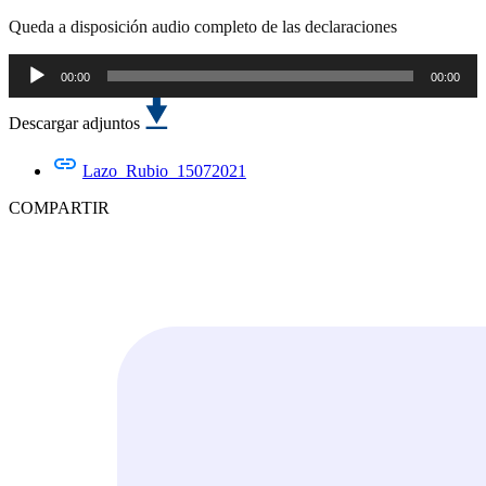
Queda a disposición audio completo de las declaraciones
00:00
00:00
Reproductor
de
audio
Descargar adjuntos
Lazo_Rubio_15072021
COMPARTIR