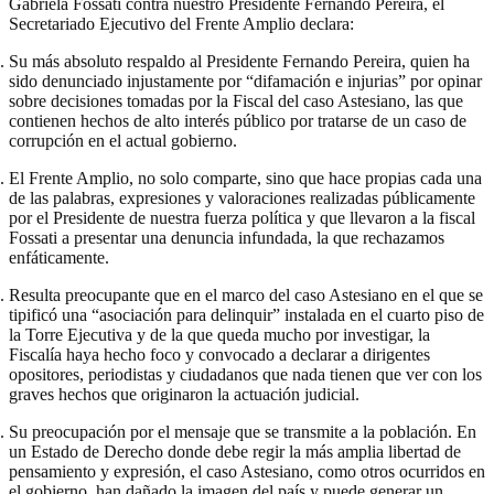
Gabriela Fossati contra nuestro Presidente Fernando Pereira, el
Secretariado Ejecutivo del Frente Amplio declara:
Su más absoluto respaldo al Presidente Fernando Pereira, quien ha
sido denunciado injustamente por “difamación e injurias” por opinar
sobre decisiones tomadas por la Fiscal del caso Astesiano, las que
contienen hechos de alto interés público por tratarse de un caso de
corrupción en el actual gobierno.
El Frente Amplio, no solo comparte, sino que hace propias cada una
de las palabras, expresiones y valoraciones realizadas públicamente
por el Presidente de nuestra fuerza política y que llevaron a la fiscal
Fossati a presentar una denuncia infundada, la que rechazamos
enfáticamente.
Resulta preocupante que en el marco del caso Astesiano en el que se
tipificó una “asociación para delinquir” instalada en el cuarto piso de
la Torre Ejecutiva y de la que queda mucho por investigar, la
Fiscalía haya hecho foco y convocado a declarar a dirigentes
opositores, periodistas y ciudadanos que nada tienen que ver con los
graves hechos que originaron la actuación judicial.
Su preocupación por el mensaje que se transmite a la población. En
un Estado de Derecho donde debe regir la más amplia libertad de
pensamiento y expresión, el caso Astesiano, como otros ocurridos en
el gobierno, han dañado la imagen del país y puede generar un