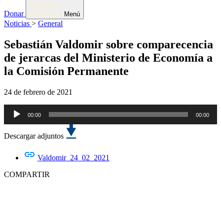
Donar
Menú
Noticias
>
General
Sebastián Valdomir sobre comparecencia
de jerarcas del Ministerio de Economía a
la Comisión Permanente
24 de febrero de 2021
00:00
00:00
Reproductor
de
Descargar adjuntos
audio
Valdomir_24_02_2021
COMPARTIR