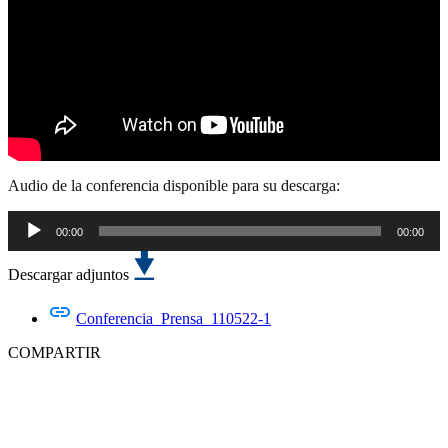
Audio de la conferencia disponible para su descarga:
00:00
00:00
Reproductor
de
Descargar adjuntos
audio
Conferencia_Prensa_110522-1
COMPARTIR