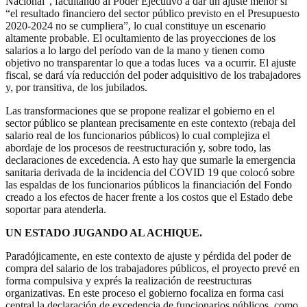
Nacional”, facultando al Poder Ejecutivo a dar un ajuste menor si
“el resultado financiero del sector público previsto en el Presupuesto
2020-2024 no se cumpliera”, lo cual constituye un escenario
altamente probable. El ocultamiento de las proyecciones de los
salarios a lo largo del período van de la mano y tienen como
objetivo no transparentar lo que a todas luces va a ocurrir. El ajuste
fiscal, se dará vía reducción del poder adquisitivo de los trabajadores
y, por transitiva, de los jubilados.
Las transformaciones que se propone realizar el gobierno en el
sector público se plantean precisamente en este contexto (rebaja del
salario real de los funcionarios públicos) lo cual complejiza el
abordaje de los procesos de reestructuración y, sobre todo, las
declaraciones de excedencia. A esto hay que sumarle la emergencia
sanitaria derivada de la incidencia del COVID 19 que colocó sobre
las espaldas de los funcionarios públicos la financiación del Fondo
creado a los efectos de hacer frente a los costos que el Estado debe
soportar para atenderla.
UN ESTADO JUGANDO AL ACHIQUE.
Paradójicamente, en este contexto de ajuste y pérdida del poder de
compra del salario de los trabajadores públicos, el proyecto prevé en
forma compulsiva y exprés la realización de reestructuras
organizativas. En este proceso el gobierno focaliza en forma casi
central la declaración de excedencia de funcionarios públicos, como