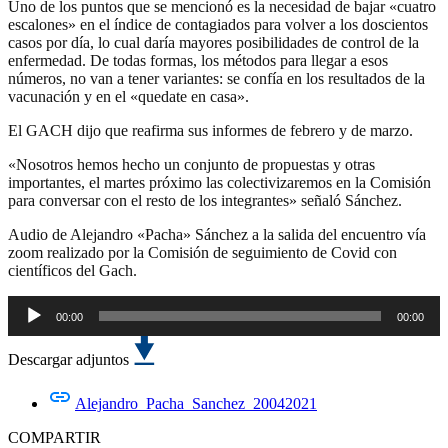
Uno de los puntos que se mencionó es la necesidad de bajar «cuatro
escalones» en el índice de contagiados para volver a los doscientos
casos por día, lo cual daría mayores posibilidades de control de la
enfermedad. De todas formas, los métodos para llegar a esos
números, no van a tener variantes: se confía en los resultados de la
vacunación y en el «quedate en casa».
El GACH dijo que reafirma sus informes de febrero y de marzo.
«Nosotros hemos hecho un conjunto de propuestas y otras
importantes, el martes próximo las colectivizaremos en la Comisión
para conversar con el resto de los integrantes» señaló Sánchez.
Audio de Alejandro «Pacha» Sánchez a la salida del encuentro vía
zoom realizado por la Comisión de seguimiento de Covid con
científicos del Gach.
00:00
00:00
Reproductor
de
Descargar adjuntos
audio
Alejandro_Pacha_Sanchez_20042021
COMPARTIR