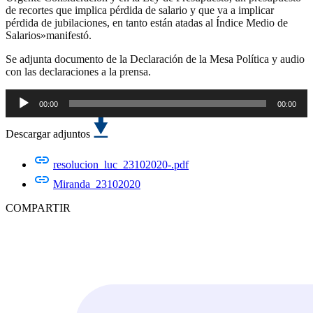
de recortes que implica pérdida de salario y que va a implicar
pérdida de jubilaciones, en tanto están atadas al Índice Medio de
Salarios»manifestó.
Se adjunta documento de la Declaración de la Mesa Política y audio
con las declaraciones a la prensa.
00:00
00:00
Reproductor
de
Descargar adjuntos
audio
resolucion_luc_23102020-.pdf
Miranda_23102020
COMPARTIR