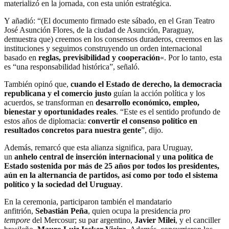
materializó en la jornada, con esta unión estratégica.
Y añadió: “(El documento firmado este sábado, en el Gran Teatro
José Asunción Flores, de la ciudad de Asunción, Paraguay,
demuestra que) creemos en los consensos duraderos, creemos en las
instituciones y seguimos construyendo un orden internacional
basado en
reglas, previsibilidad y cooperación
«. Por lo tanto, esta
es “una responsabilidad histórica”, señaló.
También opinó que,
cuando el Estado de derecho, la democracia
republicana y el comercio justo
guían la acción política y los
acuerdos, se transforman en
desarrollo económico, empleo,
bienestar y oportunidades reales
. “Este es el sentido profundo de
estos años de diplomacia:
convertir el consenso político en
resultados concretos para nuestra gente
”, dijo.
Además, remarcó que esta alianza significa, para Uruguay,
un
anhelo central de inserción internacional
y
una política de
Estado sostenida por más de 25 años por todos los presidentes,
aún en la alternancia de partidos, así como por todo el sistema
político y la sociedad del Uruguay
.
En la ceremonia, participaron también el mandatario
anfitrión,
Sebastián Peña
, quien ocupa la presidencia
pro
tempore
del Mercosur; su par argentino,
Javier Milei
, y el canciller