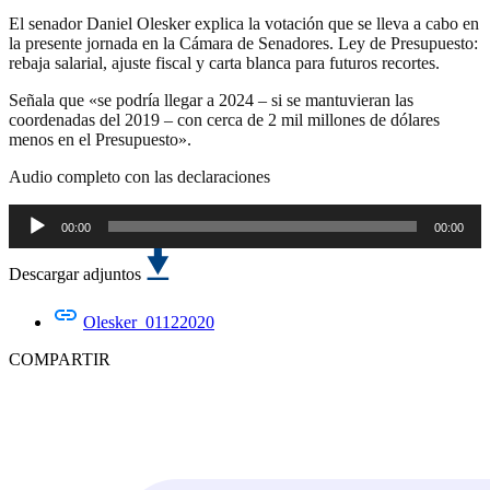
El senador Daniel Olesker explica la votación que se lleva a cabo en
la presente jornada en la Cámara de Senadores. Ley de Presupuesto:
rebaja salarial, ajuste fiscal y carta blanca para futuros recortes.
Señala que «se podría llegar a 2024 – si se mantuvieran las
coordenadas del 2019 – con cerca de 2 mil millones de dólares
menos en el Presupuesto».
Audio completo con las declaraciones
00:00
00:00
Reproductor
de
Descargar adjuntos
audio
Olesker_01122020
COMPARTIR