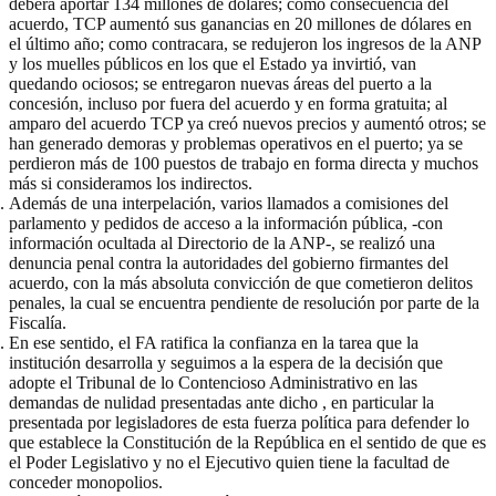
deberá aportar 134 millones de dólares; como consecuencia del
acuerdo, TCP aumentó sus ganancias en 20 millones de dólares en
el último año; como contracara, se redujeron los ingresos de la ANP
y los muelles públicos en los que el Estado ya invirtió, van
quedando ociosos; se entregaron nuevas áreas del puerto a la
concesión, incluso por fuera del acuerdo y en forma gratuita; al
amparo del acuerdo TCP ya creó nuevos precios y aumentó otros; se
han generado demoras y problemas operativos en el puerto; ya se
perdieron más de 100 puestos de trabajo en forma directa y muchos
más si consideramos los indirectos.
Además de una interpelación, varios llamados a comisiones del
parlamento y pedidos de acceso a la información pública, -con
información ocultada al Directorio de la ANP-, se realizó una
denuncia penal contra la autoridades del gobierno firmantes del
acuerdo, con la más absoluta convicción de que cometieron delitos
penales, la cual se encuentra pendiente de resolución por parte de la
Fiscalía.
En ese sentido, el FA ratifica la confianza en la tarea que la
institución desarrolla y seguimos a la espera de la decisión que
adopte el Tribunal de lo Contencioso Administrativo en las
demandas de nulidad presentadas ante dicho , en particular la
presentada por legisladores de esta fuerza política para defender lo
que establece la Constitución de la República en el sentido de que es
el Poder Legislativo y no el Ejecutivo quien tiene la facultad de
conceder monopolios.