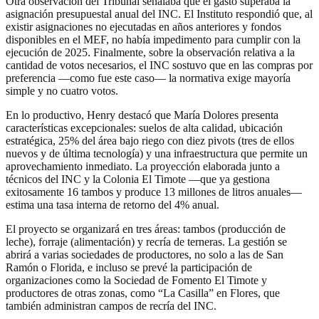
Otra observación del Tribunal señalaba que el gasto superaba la
asignación presupuestal anual del INC. El Instituto respondió que, al
existir asignaciones no ejecutadas en años anteriores y fondos
disponibles en el MEF, no había impedimento para cumplir con la
ejecución de 2025. Finalmente, sobre la observación relativa a la
cantidad de votos necesarios, el INC sostuvo que en las compras por
preferencia —como fue este caso— la normativa exige mayoría
simple y no cuatro votos.
En lo productivo, Henry destacó que María Dolores presenta
características excepcionales: suelos de alta calidad, ubicación
estratégica, 25% del área bajo riego con diez pivots (tres de ellos
nuevos y de última tecnología) y una infraestructura que permite un
aprovechamiento inmediato. La proyección elaborada junto a
técnicos del INC y la Colonia El Timote —que ya gestiona
exitosamente 16 tambos y produce 13 millones de litros anuales—
estima una tasa interna de retorno del 4% anual.
El proyecto se organizará en tres áreas: tambos (producción de
leche), forraje (alimentación) y recría de terneras. La gestión se
abrirá a varias sociedades de productores, no solo a las de San
Ramón o Florida, e incluso se prevé la participación de
organizaciones como la Sociedad de Fomento El Timote y
productores de otras zonas, como “La Casilla” en Flores, que
también administran campos de recría del INC.