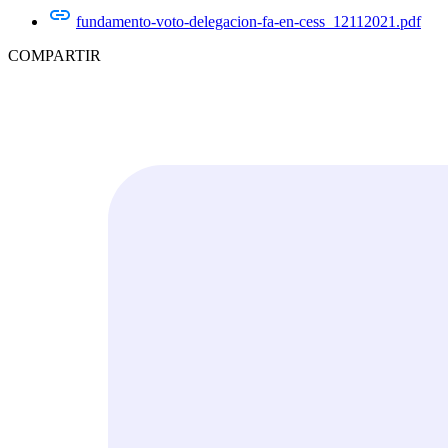
fundamento-voto-delegacion-fa-en-cess_12112021.pdf
COMPARTIR