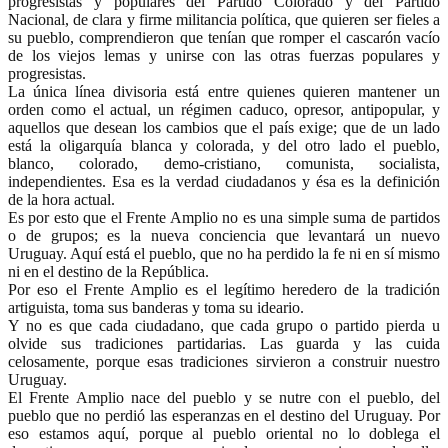
progresistas y populares del Partido Colorado y del Partido
Nacional, de clara y firme militancia política, que quieren ser fieles a
su pueblo, comprendieron que tenían que romper el cascarón vacío
de los viejos lemas y unirse con las otras fuerzas populares y
progresistas.
La única línea divisoria está entre quienes quieren mantener un
orden como el actual, un régimen caduco, opresor, antipopular, y
aquellos que desean los cambios que el país exige; que de un lado
está la oligarquía blanca y colorada, y del otro lado el pueblo,
blanco, colorado, demo-cristiano, comunista, socialista,
independientes. Esa es la verdad ciudadanos y ésa es la definición
de la hora actual.
Es por esto que el Frente Amplio no es una simple suma de partidos
o de grupos; es la nueva conciencia que levantará un nuevo
Uruguay. Aquí está el pueblo, que no ha perdido la fe ni en sí mismo
ni en el destino de la República.
Por eso el Frente Amplio es el legítimo heredero de la tradición
artiguista, toma sus banderas y toma su ideario.
Y no es que cada ciudadano, que cada grupo o partido pierda u
olvide sus tradiciones partidarias. Las guarda y las cuida
celosamente, porque esas tradiciones sirvieron a construir nuestro
Uruguay.
El Frente Amplio nace del pueblo y se nutre con el pueblo, del
pueblo que no perdió las esperanzas en el destino del Uruguay. Por
eso estamos aquí, porque al pueblo oriental no lo doblega el