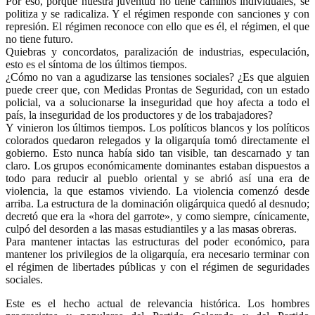
Por eso, porque nuestra juventud no tiene caminos individuales, se
politiza y se radicaliza. Y el régimen responde con sanciones y con
represión. El régimen reconoce con ello que es él, el régimen, el que
no tiene futuro.
Quiebras y concordatos, paralización de industrias, especulación,
esto es el síntoma de los últimos tiempos.
¿Cómo no van a agudizarse las tensiones sociales? ¿Es que alguien
puede creer que, con Medidas Prontas de Seguridad, con un estado
policial, va a solucionarse la inseguridad que hoy afecta a todo el
país, la inseguridad de los productores y de los trabajadores?
Y vinieron los últimos tiempos. Los políticos blancos y los políticos
colorados quedaron relegados y la oligarquía tomó directamente el
gobierno. Esto nunca había sido tan visible, tan descarnado y tan
claro. Los grupos económicamente dominantes estaban dispuestos a
todo para reducir al pueblo oriental y se abrió así una era de
violencia, la que estamos viviendo. La violencia comenzó desde
arriba. La estructura de la dominación oligárquica quedó al desnudo;
decretó que era la «hora del garrote», y como siempre, cínicamente,
culpó del desorden a las masas estudiantiles y a las masas obreras.
Para mantener intactas las estructuras del poder económico, para
mantener los privilegios de la oligarquía, era necesario terminar con
el régimen de libertades públicas y con el régimen de seguridades
sociales.
Este es el hecho actual de relevancia histórica. Los hombres