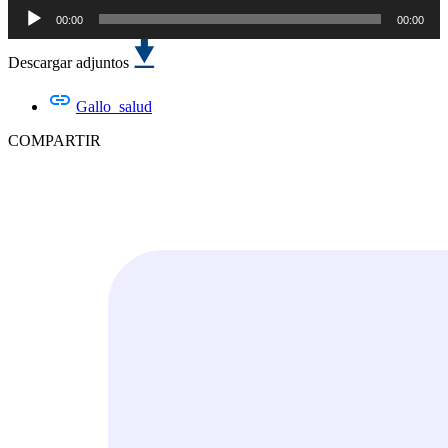
00:00
00:00
Reproductor
de
Descargar adjuntos
audio
Gallo_salud
COMPARTIR