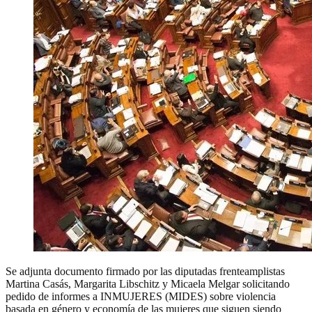
Se adjunta documento firmado por las diputadas frenteamplistas
Martina Casás, Margarita Libschitz y Micaela Melgar solicitando
pedido de informes a INMUJERES (MIDES) sobre violencia
basada en género y economía de las mujeres que siguen siendo