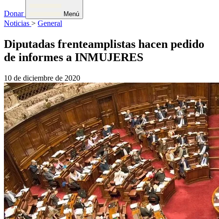
Donar
Menú
Noticias
>
General
Diputadas frenteamplistas hacen pedido
de informes a INMUJERES
10 de diciembre de 2020