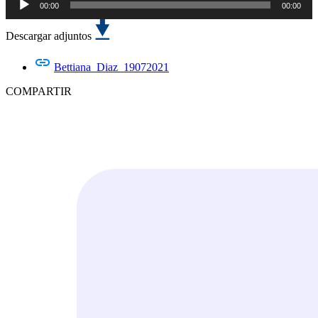
00:00
00:00
Reproductor
de
audio
Descargar adjuntos
Bettiana_Diaz_19072021
COMPARTIR