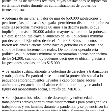
particular los de menores recursos, cuyas prestaciones se triplicaron
en términos reales durante las administraciones de gobiernos
frenteamplistas.
● Además de mejorar el valor de más de 650.000 jubilaciones y
pensiones, las políticas desplegadas permitieron disminuir la pobreza
entre las personas mayoresde 60 años a la décima parte, lo que
implicó que más de 50.000 adultos mayores salieron de la pobreza.
En este sentido, fue clave el aumento de las jubilaciones mínimas
por decreto del Ejecutivo desde el año 2007. Estos aumentos no
fueron adelantos a cuenta como hace el gobierno en la actualidad,
sino que fueron incrementos reales. De no haber operado esta
política las jubilaciones mínimas se encontrarían apenas por encima
de los $4.200, cuando hoy podemos decir que se ubican, gracias a
las gestiones pasadas, en los $15.000.
● Se amplió sustancialmente la cobertura de derechos a trabajadores
y trabajadoras. En particular, se aumentó la protección social a los
pequeños emprendimientos llevados a cabo por trabajadores
autónomos, ensanchando el alcance del monotributo y creando la
figura del monotributo social, a través del MIDES.
● Se mejoraron los subsidios de desempleo y enfermedad a
trabajadores activos,herramientas fundamentales para proteger a los
trabajadores y sus familias durante la pandemia, y se potenciaron las
transferencias monetarias a sus hijos e hijas. Sectores de actividad