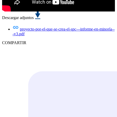
Descargar adjuntos
proyecto-por-el-que-se-crea-el-spc---informe-en-minoría--
-v3.pdf
COMPARTIR