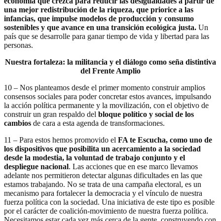
economía que crezca para reducir las desigualdades a partir de
una mejor redistribución de la riqueza, que priorice a las
infancias, que impulse modelos de producción y consumo
sostenibles y que avance en una transición ecológica justa.
Un
país que se desarrolle para ganar tiempo de vida y libertad para las
personas.
Nuestra fortaleza: la militancia y el diálogo como seña distintiva
del Frente Amplio
10 – Nos planteamos desde el primer momento construir amplios
consensos sociales para poder concretar estos avances, impulsando
la acción política permanente y la movilización, con el objetivo de
construir un gran respaldo del
bloque político y social de los
cambios
de cara a esta agenda de transformaciones.
11 – Para estos hemos promovido el
FA te Escucha, como uno de
los dispositivos que posibilita un acercamiento a la sociedad
desde la modestia, la voluntad de trabajo conjunto y el
despliegue nacional
. Las acciones que en ese marco llevamos
adelante nos permitieron detectar algunas dificultades en las que
estamos trabajando. No se trata de una campaña electoral, es un
mecanismo para fortalecer la democracia y el vínculo de nuestra
fuerza política con la sociedad. Una iniciativa de este tipo es posible
por el carácter de coalición-movimiento de nuestra fuerza política.
Necesitamos estar cada vez más cerca de la gente, construyendo con