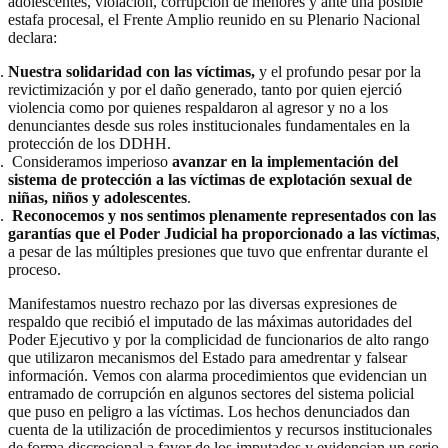
adolescentes, violación, corrupción de menores y ante una posible
estafa procesal, el Frente Amplio reunido en su Plenario Nacional
declara:
Nuestra solidaridad con las víctimas,
y el profundo pesar por la
revictimización y por el daño generado, tanto por quien ejerció
violencia como por quienes respaldaron al agresor y no a los
denunciantes desde sus roles institucionales fundamentales en la
protección de los DDHH.
Consideramos imperioso
avanzar en la implementación del
sistema de protección a las víctimas de explotación sexual de
niñas, niños y adolescentes
.
Reconocemos y nos sentimos plenamente representados con las
garantías que el Poder Judicial ha proporcionado a las víctimas
,
a pesar de las múltiples presiones que tuvo que enfrentar durante el
proceso.
Manifestamos nuestro rechazo por las diversas expresiones de
respaldo que recibió el imputado de las máximas autoridades del
Poder Ejecutivo y por la complicidad de funcionarios de alto rango
que utilizaron mecanismos del Estado para amedrentar y falsear
información. Vemos con alarma procedimientos que evidencian un
entramado de corrupción en algunos sectores del sistema policial
que puso en peligro a las víctimas. Los hechos denunciados dan
cuenta de la utilización de procedimientos y recursos institucionales
de forma discrecional a favor de los imputados y evidencian un serio