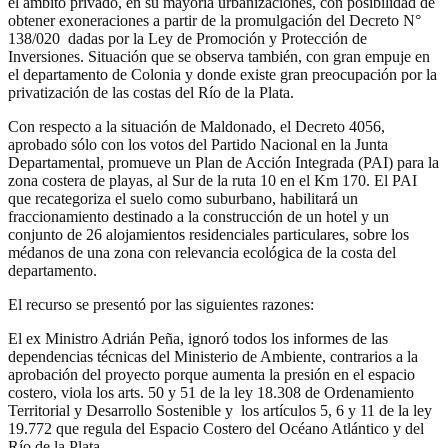
el ámbito privado, en su mayoría urbanizaciones, con posibilidad de
obtener exoneraciones a partir de la promulgación del Decreto N°
138/020 dadas por la Ley de Promoción y Protección de
Inversiones. Situación que se observa también, con gran empuje en
el departamento de Colonia y donde existe gran preocupación por la
privatización de las costas del Río de la Plata.
Con respecto a la situación de Maldonado, el Decreto 4056,
aprobado sólo con los votos del Partido Nacional en la Junta
Departamental, promueve un Plan de Acción Integrada (PAI) para la
zona costera de playas, al Sur de la ruta 10 en el Km 170. El PAI
que recategoriza el suelo como suburbano, habilitará un
fraccionamiento destinado a la construcción de un hotel y un
conjunto de 26 alojamientos residenciales particulares, sobre los
médanos de una zona con relevancia ecológica de la costa del
departamento.
El recurso se presentó por las siguientes razones:
El ex Ministro Adrián Peña, ignoró todos los informes de las
dependencias técnicas del Ministerio de Ambiente, contrarios a la
aprobación del proyecto porque aumenta la presión en el espacio
costero, viola los arts. 50 y 51 de la ley 18.308 de Ordenamiento
Territorial y Desarrollo Sostenible y los artículos 5, 6 y 11 de la ley
19.772 que regula del Espacio Costero del Océano Atlántico y del
Río de la Plata.