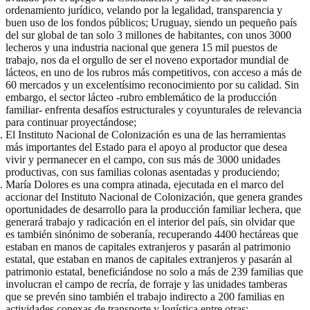
ordenamiento jurídico, velando por la legalidad, transparencia y
buen uso de los fondos públicos; Uruguay, siendo un pequeño país
del sur global de tan solo 3 millones de habitantes, con unos 3000
lecheros y una industria nacional que genera 15 mil puestos de
trabajo, nos da el orgullo de ser el noveno exportador mundial de
lácteos, en uno de los rubros más competitivos, con acceso a más de
60 mercados y un excelentísimo reconocimiento por su calidad. Sin
embargo, el sector lácteo -rubro emblemático de la producción
familiar- enfrenta desafíos estructurales y coyunturales de relevancia
para continuar proyectándose;
El Instituto Nacional de Colonización es una de las herramientas
más importantes del Estado para el apoyo al productor que desea
vivir y permanecer en el campo, con sus más de 3000 unidades
productivas, con sus familias colonas asentadas y produciendo;
María Dolores es una compra atinada, ejecutada en el marco del
accionar del Instituto Nacional de Colonización, que genera grandes
oportunidades de desarrollo para la producción familiar lechera, que
generará trabajo y radicación en el interior del país, sin olvidar que
es también sinónimo de soberanía, recuperando 4400 hectáreas que
estaban en manos de capitales extranjeros y pasarán al patrimonio
estatal, que estaban en manos de capitales extranjeros y pasarán al
patrimonio estatal, beneficiándose no solo a más de 239 familias que
involucran el campo de recría, de forraje y las unidades tamberas
que se prevén sino también el trabajo indirecto a 200 familias en
actividades conexas de transporte y logística entre otras;